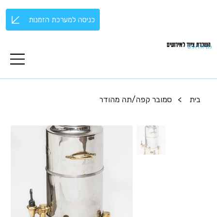
כניסה למערכת הזמנות
השכרת ציוד לאירועים
כנף אירועים
בית
>
סמובר קפה/תה מהודר