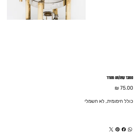
סמובר קפה/תה מהודר
מחיר
כולל חימומית, לא חשמלי