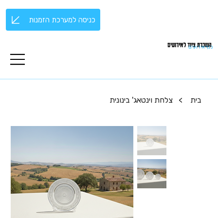
כניסה למערכת הזמנות
השכרת ציוד לאירועים
כנף אירועים
בית
>
צלחת וינטאג' בינונית