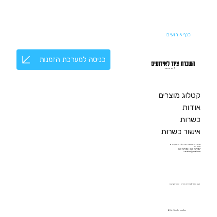
כנף אירועים
כניסה למערכת הזמנות
השכרת ציוד לאירועים
© כנף אירועים
קטלוג מוצרים
אודות
כשרות
אישור כשרות
כנף אירועים השכרת ציוד לאירועים וקייטרינג
מושב כנף
050-9679457 | 050-9679458
kanafbiro@gmail.com
תקנון האתר
|
מדיניות פרטיות
|
הצהרת נגישות
A Wix Monster creation