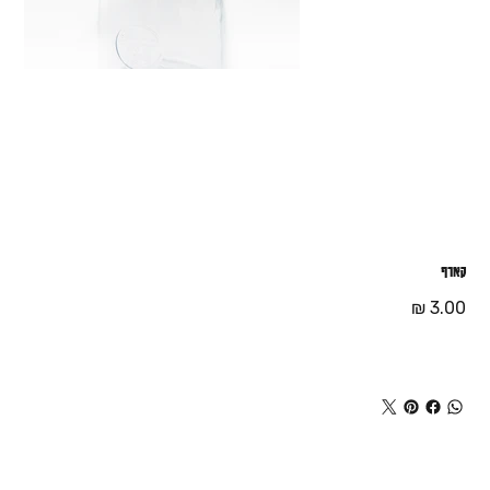
קארף
מחיר