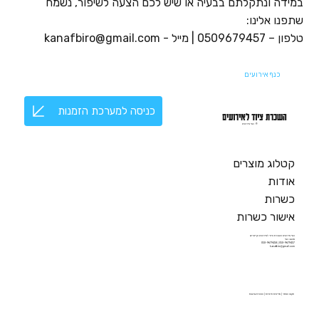
במידה ונתקלתם בבעיה או שיש לכם הצעה לשיפור, נשמח
שתפנו אלינו:
טלפון – 0509679457 | מייל - kanafbiro@gmail.com
כנף אירועים
כניסה למערכת הזמנות
השכרת ציוד לאירועים
© כנף אירועים
קטלוג מוצרים
אודות
כשרות
אישור כשרות
כנף אירועים השכרת ציוד לאירועים וקייטרינג
מושב כנף
050-9679457 | 050-9679458
kanafbiro@gmail.com
תקנון האתר
|
מדיניות פרטיות
|
הצהרת נגישות