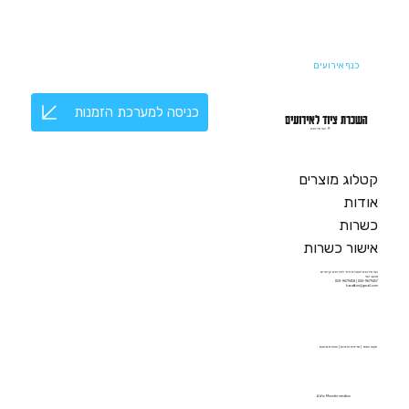
כנף אירועים
כניסה למערכת הזמנות
השכרת ציוד לאירועים
© כנף אירועים
קטלוג מוצרים
אודות
כשרות
אישור כשרות
כנף אירועים השכרת ציוד לאירועים וקייטרינג
מושב כנף
050-9679457 | 050-9679458
kanafbiro@gmail.com
תקנון האתר
|
מדיניות פרטיות
|
הצהרת נגישות
A Wix Monster creation